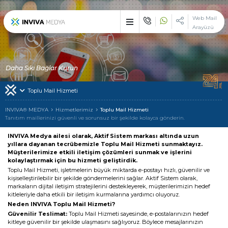
×
Web Mail
Arayüzü
Etkileyici işler üreten
çözüm ortağı : INVIVA
Sektörünüzün vazgeçilemez zirve noktasında, çizgi dışı bir duruş
Daha Sıkı Bağlar Kurun
ile devlerle yarışmak ve çekici olmak istiyorsanız biz varız!
Toplu Mail Hizmeti
İlk Günden Bu Yana
INVIVA
INVIVA® MEDYA
Hizmetlerimiz
Toplu Mail Hizmeti
Tanıtım maillerinizi güvenli ve sorunsuz bir şekilde kolayca gönderin.
Tek Adreste
Çoklu Hizmetler
INVIVA Medya ailesi olarak, Aktif Sistem markası altında uzun
yıllara dayanan tecrübemizle Toplu Mail Hizmeti sunmaktayız.
Müşterilerimize etkili iletişim çözümleri sunmak ve işlerini
Alanında Hizmet Veren
Uzman Markalarımız
kolaylaştırmak için bu hizmeti geliştirdik.
Toplu Mail Hizmeti, işletmelerin büyük miktarda e-postayı hızlı, güvenilir ve
kişiselleştirilebilir bir şekilde göndermelerini sağlar. Aktif Sistem olarak,
Hizmetlerimizden Yararlanan
Müşterilerimiz
markaların dijital iletişim stratejilerini destekleyerek, müşterilerimizin hedef
kitleleriyle daha etkili bir iletişim kurmalarına yardımcı oluyoruz.
Neden INVIVA Toplu Mail Hizmeti?
INVIVA Ailesi ile
İletişime Geçin
Güvenilir Teslimat:
Toplu Mail Hizmeti sayesinde, e-postalarınızın hedef
kitleye güvenilir bir şekilde ulaşmasını sağlıyoruz. Böylece mesajlarınızın