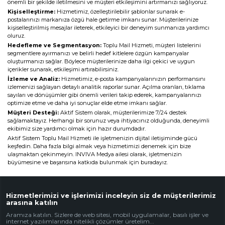
önemli bir şekilde iletilmesini ve müşteri etkileşimini artırmanızı sağlıyoruz.
Web Mail Arayüzü
için Tıklayınız
Kişiselleştirme:
Hizmetimiz, özelleştirilebilir şablonlar sunarak e-
postalarınızı markanıza özgü hale getirme imkanı sunar. Müşterilerinize
kişiselleştirilmiş mesajlar ileterek, etkileyici bir deneyim sunmanıza yardımcı
oluruz.
Hedefleme ve Segmentasyon:
Toplu Mail Hizmeti, müşteri listelerini
segmentlere ayırmanızı ve belirli hedef kitlelere özgün kampanyalar
oluşturmanızı sağlar. Böylece müşterilerinize daha ilgi çekici ve uygun
içerikler sunarak, etkileşimi artırabilirsiniz.
İzleme ve Analiz:
Hizmetimiz, e-posta kampanyalarınızın performansını
izlemenizi sağlayan detaylı analitik raporlar sunar. Açılma oranları, tıklama
sayıları ve dönüşümler gibi önemli verileri takip ederek, kampanyalarınızı
optimize etme ve daha iyi sonuçlar elde etme imkanı sağlar.
Müşteri Desteği:
Aktif Sistem olarak, müşterilerimize 7/24 destek
sağlamaktayız. Herhangi bir sorunuz veya ihtiyacınız olduğunda, deneyimli
ekibimiz size yardımcı olmak için hazır durumdadır.
Aktif Sistem Toplu Mail Hizmeti ile işletmenizin dijital iletişiminde gücü
keşfedin. Daha fazla bilgi almak veya hizmetimizi denemek için bize
ulaşmaktan çekinmeyin. INVIVA Medya ailesi olarak, işletmenizin
büyümesine ve başarısına katkıda bulunmak için buradayız.
Hizmetlerimizi ve işlerimizi inceleyin siz de müşterilerimiz
arasına katılın
Aramıza katılın. Sizlere de web sitesi, mobil uygulamalar, basılı işler ve
internet yazılımlarında nitelikli çözümler üretelim...