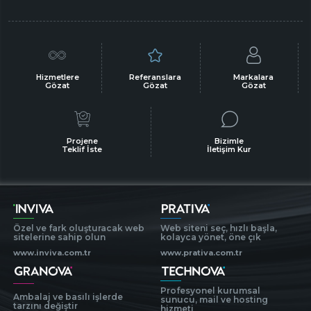
Hizmetlere
Referanslara
Markalara
Gözat
Gözat
Gözat
Projene
Bizimle
Teklif İste
İletişim Kur
Özel ve fark oluşturacak web
Web siteni seç, hızlı başla,
sitelerine sahip olun
kolayca yönet, öne çık
www.inviva.com.tr
www.prativa.com.tr
Profesyonel kurumsal
Ambalaj ve basılı işlerde
sunucu, mail ve hosting
tarzını değiştir
hizmeti