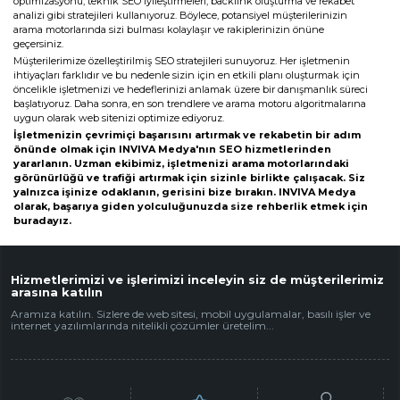
optimizasyonu, teknik SEO iyileştirmeleri, backlink oluşturma ve rekabet
Web Mail Arayüzü
için Tıklayınız
analizi gibi stratejileri kullanıyoruz. Böylece, potansiyel müşterilerinizin
arama motorlarında sizi bulması kolaylaşır ve rakiplerinizin önüne
geçersiniz.
Müşterilerimize özelleştirilmiş SEO stratejileri sunuyoruz. Her işletmenin
ihtiyaçları farklıdır ve bu nedenle sizin için en etkili planı oluşturmak için
öncelikle işletmenizi ve hedeflerinizi anlamak üzere bir danışmanlık süreci
başlatıyoruz. Daha sonra, en son trendlere ve arama motoru algoritmalarına
uygun olarak web sitenizi optimize ediyoruz.
İşletmenizin çevrimiçi başarısını artırmak ve rekabetin bir adım
önünde olmak için INVIVA Medya'nın SEO hizmetlerinden
yararlanın. Uzman ekibimiz, işletmenizi arama motorlarındaki
görünürlüğü ve trafiği artırmak için sizinle birlikte çalışacak. Siz
yalnızca işinize odaklanın, gerisini bize bırakın. INVIVA Medya
olarak, başarıya giden yolculuğunuzda size rehberlik etmek için
buradayız.
Hizmetlerimizi ve işlerimizi inceleyin siz de müşterilerimiz
arasına katılın
Aramıza katılın. Sizlere de web sitesi, mobil uygulamalar, basılı işler ve
internet yazılımlarında nitelikli çözümler üretelim...