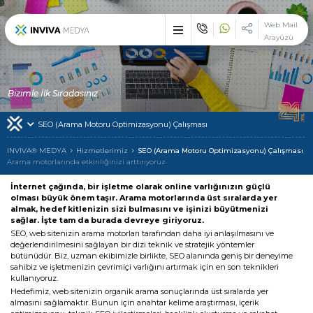
×
Web Mail
Arayüzü
Etkileyici işler üreten
çözüm ortağı : INVIVA
Sektörünüzün vazgeçilemez zirve noktasında, çizgi dışı bir duruş
Bizimle İlk Sıradasınız
ile devlerle yarışmak ve çekici olmak istiyorsanız biz varız!
SEO (Arama Motoru Optimizasyonu) Çalışması
İlk Günden Bu Yana
INVIVA
INVIVA® MEDYA
Hizmetlerimiz
SEO (Arama Motoru Optimizasyonu) Çalışması
Arama motorlarında etkinliğinizi arttırıyoruz.
Tek Adreste
Çoklu Hizmetler
İnternet çağında, bir işletme olarak online varlığınızın güçlü
olması büyük önem taşır. Arama motorlarında üst sıralarda yer
almak, hedef kitlenizin sizi bulmasını ve işinizi büyütmenizi
Alanında Hizmet Veren
Uzman Markalarımız
sağlar. İşte tam da burada devreye giriyoruz.
SEO, web sitenizin arama motorları tarafından daha iyi anlaşılmasını ve
değerlendirilmesini sağlayan bir dizi teknik ve stratejik yöntemler
Hizmetlerimizden Yararlanan
Müşterilerimiz
bütünüdür. Biz, uzman ekibimizle birlikte, SEO alanında geniş bir deneyime
sahibiz ve işletmenizin çevrimiçi varlığını artırmak için en son teknikleri
kullanıyoruz.
INVIVA Ailesi ile
İletişime Geçin
Hedefimiz, web sitenizin organik arama sonuçlarında üst sıralarda yer
almasını sağlamaktır. Bunun için anahtar kelime araştırması, içerik