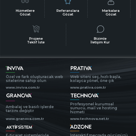
Hizmetlere
Referanslara
Markalara
Gözat
Gözat
Gözat
Projene
Bizimle
Teklif İste
İletişim Kur
Özel ve fark oluşturacak web
Web siteni seç, hızlı başla,
sitelerine sahip olun
kolayca yönet, öne çık
www.inviva.com.tr
www.prativa.com.tr
Profesyonel kurumsal
Ambalaj ve basılı işlerde
sunucu, mail ve hosting
tarzını değiştir
hizmeti
www.granova.com.tr
www.technova.net.tr
E-ticaret sistemleriyle
İnteraktif mecrada gücünüzü