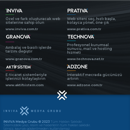
Özel ve fark oluşturacak web
Web siteni seç, hızlı başla,
sitelerine sahip olun
kolayca yönet, öne çık
www.inviva.com.tr
www.prativa.com.tr
Profesyonel kurumsal
Ambalaj ve basılı işlerde
sunucu, mail ve hosting
tarzını değiştir
hizmeti
www.granova.com.tr
www.technova.net.tr
E-ticaret sistemleriyle
İnteraktif mecrada gücünüzü
işlerinizi kolaylaştırın
artırın
www.aktifsistem.com
www.adzone.com.tr
INVIVA Medya Grubu © 2023
Tüm Hakları Saklıdır.
Sitemizdeki yazı, resim ve haberlerin tüm hakları saklıdır.
İzinsiz, kaynak gösterilmeden kullanılamaz.