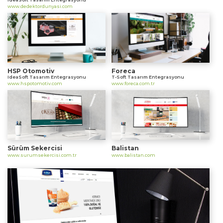
www.dedektordunyasi.com
HSP Otomotiv
Foreca
IdeaSoft Tasarım Entegrasyonu
T-Soft Tasarım Entegrasyonu
www.hspotomotiv.com
www.foreca.com.tr
Sürüm Sekercisi
Balistan
www.surumsekercisi.com.tr
www.balistan.com