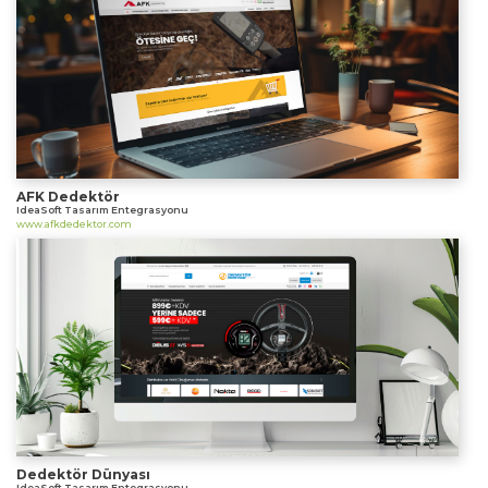
Web Mail Arayüzü
için Tıklayınız
AFK Dedektör
IdeaSoft Tasarım Entegrasyonu
www.afkdedektor.com
Dedektör Dünyası
IdeaSoft Tasarım Entegrasyonu