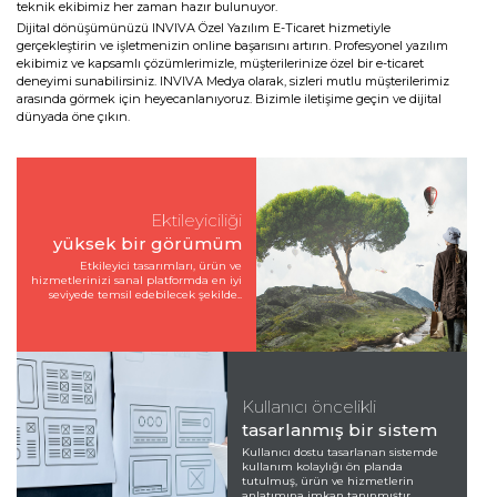
teknik ekibimiz her zaman hazır bulunuyor.
Dijital dönüşümünüzü INVIVA Özel Yazılım E-Ticaret hizmetiyle
gerçekleştirin ve işletmenizin online başarısını artırın. Profesyonel yazılım
ekibimiz ve kapsamlı çözümlerimizle, müşterilerinize özel bir e-ticaret
deneyimi sunabilirsiniz. INVIVA Medya olarak, sizleri mutlu müşterilerimiz
arasında görmek için heyecanlanıyoruz. Bizimle iletişime geçin ve dijital
dünyada öne çıkın.
Ektileyiciliği
yüksek bir görümüm
Etkileyici tasarımları, ürün ve
hizmetlerinizi sanal platformda en iyi
seviyede temsil edebilecek şekilde..
Kullanıcı öncelikli
tasarlanmış bir sistem
Kullanıcı dostu tasarlanan sistemde
kullanım kolaylığı ön planda
tutulmuş, ürün ve hizmetlerin
anlatımına imkan tanınmıştır.