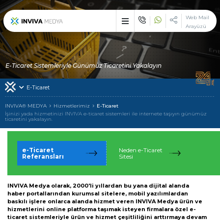
×
Web Mail
Arayüzü
Etkileyici işler üreten
çözüm ortağı : INVIVA
Sektörünüzün vazgeçilemez zirve noktasında, çizgi dışı bir duruş
E-Ticaret Sistemleriyle Günümüz Ticaretini Yakalayın
ile devlerle yarışmak ve çekici olmak istiyorsanız biz varız!
E-Ticaret
İlk Günden Bu Yana
INVIVA
INVIVA® MEDYA
Hizmetlerimiz
E-Ticaret
İşinizi yada hizmetinizi INVIVA e-ticaret sistemleri ile internete taşıyın günümüz
ticaretini yakalayın.
Tek Adreste
Çoklu Hizmetler
Alanında Hizmet Veren
e-Ticaret
Neden e-Ticaret
Uzman Markalarımız
Referansları
Sitesi
Hizmetlerimizden Yararlanan
Müşterilerimiz
INVIVA Medya olarak, 2000'li yıllardan bu yana dijital alanda
haber portallarından kurumsal sitelere, mobil yazılımlardan
INVIVA Ailesi ile
baskılı işlere onlarca alanda hizmet veren INVIVA Medya ürün ve
İletişime Geçin
hizmetlerini online platforma taşımak isteyen firmalara özel e-
ticaret sistemleriyle ürün ve hizmet çeşitliliğini arttırmaya devam