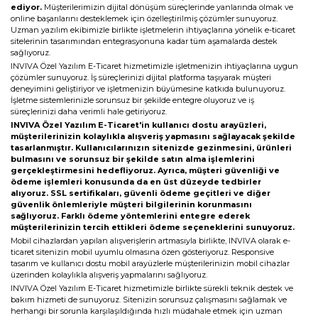
Web Mail Arayüzü
ediyor.
Müşterilerimizin dijital dönüşüm süreçlerinde yanlarında olmak ve
için Tıklayınız
online başarılarını desteklemek için özelleştirilmiş çözümler sunuyoruz.
Uzman yazılım ekibimizle birlikte işletmelerin ihtiyaçlarına yönelik e-ticaret
sitelerinin tasarımından entegrasyonuna kadar tüm aşamalarda destek
sağlıyoruz.
INVIVA Özel Yazılım E-Ticaret hizmetimizle işletmenizin ihtiyaçlarına uygun
çözümler sunuyoruz. İş süreçlerinizi dijital platforma taşıyarak müşteri
deneyimini geliştiriyor ve işletmenizin büyümesine katkıda bulunuyoruz.
İşletme sistemlerinizle sorunsuz bir şekilde entegre oluyoruz ve iş
süreçlerinizi daha verimli hale getiriyoruz.
INVIVA Özel Yazılım E-Ticaret'in kullanıcı dostu arayüzleri,
müşterilerinizin kolaylıkla alışveriş yapmasını sağlayacak şekilde
tasarlanmıştır. Kullanıcılarınızın sitenizde gezinmesini, ürünleri
bulmasını ve sorunsuz bir şekilde satın alma işlemlerini
gerçekleştirmesini hedefliyoruz. Ayrıca, müşteri güvenliği ve
ödeme işlemleri konusunda da en üst düzeyde tedbirler
alıyoruz. SSL sertifikaları, güvenli ödeme geçitleri ve diğer
güvenlik önlemleriyle müşteri bilgilerinin korunmasını
sağlıyoruz. Farklı ödeme yöntemlerini entegre ederek
müşterilerinizin tercih ettikleri ödeme seçeneklerini sunuyoruz.
Mobil cihazlardan yapılan alışverişlerin artmasıyla birlikte, INVIVA olarak e-
ticaret sitenizin mobil uyumlu olmasına özen gösteriyoruz. Responsive
tasarım ve kullanıcı dostu mobil arayüzlerle müşterilerinizin mobil cihazlar
üzerinden kolaylıkla alışveriş yapmalarını sağlıyoruz.
INVIVA Özel Yazılım E-Ticaret hizmetimizle birlikte sürekli teknik destek ve
bakım hizmeti de sunuyoruz. Sitenizin sorunsuz çalışmasını sağlamak ve
herhangi bir sorunla karşılaşıldığında hızlı müdahale etmek için uzman