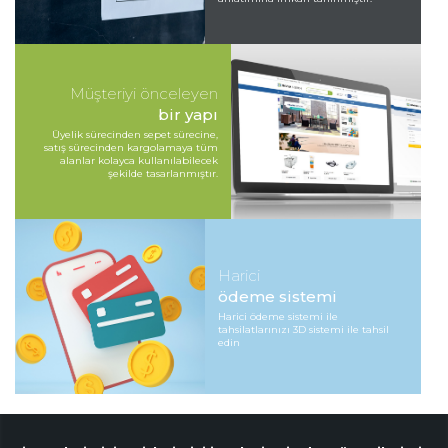
Müşteriyi önceleyen
bir yapı
Üyelik sürecinden sepet sürecine,
satış sürecinden kargolamaya tüm
alanlar kolayca kullanılabilecek
şekilde tasarlanmıştır.
Harici
ödeme sistemi
Harici ödeme sistemi ile
tahsilatlarınızı 3D sistemi ile tahsil
edin